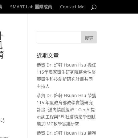
集
SMART Lab 團隊成員
Contact Me
計
風
育
近期文章
恭賀 Dr. 許軒 Hsuan Hsu 擔任
115年國家衛生研究院整合性醫
藥衛生科技創新研究計畫共同
主持人
恭賀 Dr. 許軒 Hsuan Hsu 榮獲
115 年度教育部教學實踐研究
計畫- 邁向情感經濟：GenAI提
示詞工程與SEL社會情緒學習賦
侈時
能之IMC教學實踐研究
恭賀 Dr. 許軒 Hsuan Hsu 榮獲