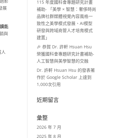
過影
115 年度國科會專題研究計畫
發展
補助- 「美學 × 智慧：奢侈時尚
品牌社群媒體視覺內容風格一
致性之美學模式發展、AI模型
判讀能
研發與跨域商管人才培育模式
銷與
建置」
🎉 恭賀 Dr. 許軒 Hsuan Hsu
域人
榮獲國科會專題研究計畫補助-
人工智慧與美學智慧的交融
Dr. 許軒 Hsuan Hsu 的發表著
作於 Google Scholar 上達到
1,000次引用
近期留言
彙整
2026 年 7 月
2025 年 8 月