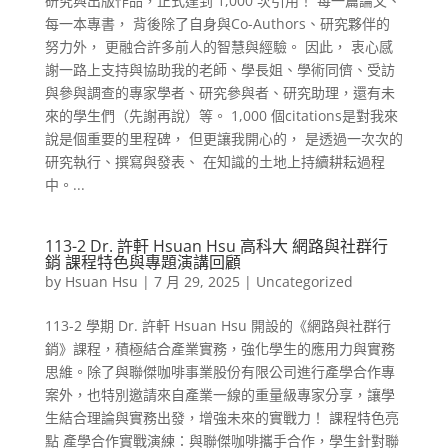
研究與出版作品，正式達到 1,000 次引用！ 每一篇論文、
每一本專書， 背後除了自身與Co-Authors、研究夥伴的
努力外， 更融合許多前人的智慧與經驗。 因此， 衷心感
謝一路上支持與協助我的老師、學長姐、學術同儕、受訪
與參與調查的專家學者、研究參與者、研究助理，還有未
來的學生們（先謝再說）等。 1,000 個citations是對我來
說是個重要的里程碑， 但更讓我開心的， 是透過一次次的
研究執行、撰寫與發表、 在知識的土地上持續耕耘過程
中。...
113-2 Dr. 許軒 Hsuan Hsu 高科大 網路與社群行
銷 課程特色與專題演講回顧
by
Hsuan Hsu
|
7 月 29, 2025
|
Uncategorized
113-2 學期 Dr. 許軒 Hsuan Hsu 開設的《網路與社群行
銷》課程，積極結合產業實務，強化學生的應用力與實務
思維。除了與聯傑咖啡事業股份有限公司進行產學合作專
案外，也特別邀請來自產業一線的重量級專家分享，讓學
生結合理論與實務出發，增強未來的實戰力！ 課程特色亮
點 產學合作實戰演練：與聯傑咖啡攜手合作，學生針對聯