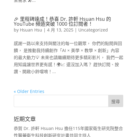
業需求 🎤...
🎉 里程碑達成！恭喜 Dr. 許軒 Hsuan Hsu 的
YouTube 頻道突破 1000 位訂閱者！
by
Hsuan Hsu
|
4 月 13, 2025
|
Uncategorized
感謝一路以來支持與關注的每一位觀眾， 你們的點閱與回
饋， 是推動我持續創作「AI × 美學 × 教學 × 創新」內容
的最大動力💡 未來也請繼續期待更多精彩影片， 我們一起
用知識讓世界更有感！🌍📈 還沒加入嗎？ 趕快訂閱、按
讚、開啟小鈴噹唷！...
« Older Entries
近期文章
恭賀 Dr. 許軒 Hsuan Hsu 擔任115年國家衛生研究院整合
性醫藥衛生科技創新研究計畫共同主持人