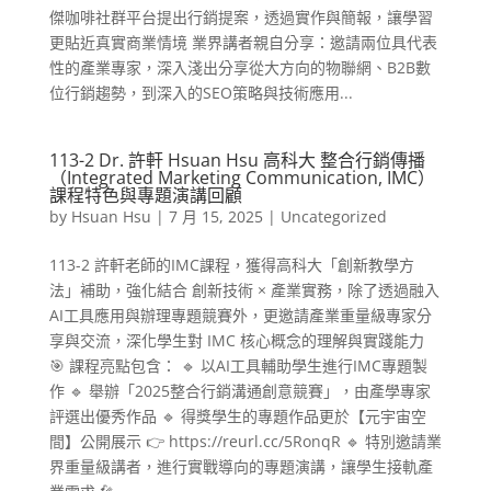
傑咖啡社群平台提出行銷提案，透過實作與簡報，讓學習
更貼近真實商業情境 業界講者親自分享：邀請兩位具代表
性的產業專家，深入淺出分享從大方向的物聯網、B2B數
位行銷趨勢，到深入的SEO策略與技術應用...
113-2 Dr. 許軒 Hsuan Hsu 高科大 整合行銷傳播
（Integrated Marketing Communication, IMC）
課程特色與專題演講回顧
by
Hsuan Hsu
|
7 月 15, 2025
|
Uncategorized
113-2 許軒老師的IMC課程，獲得高科大「創新教學方
法」補助，強化結合 創新技術 × 產業實務，除了透過融入
AI工具應用與辦理專題競賽外，更邀請產業重量級專家分
享與交流，深化學生對 IMC 核心概念的理解與實踐能力
🎯 課程亮點包含： 🔹 以AI工具輔助學生進行IMC專題製
作 🔹 舉辦「2025整合行銷溝通創意競賽」，由產學專家
評選出優秀作品 🔹 得獎學生的專題作品更於【元宇宙空
間】公開展示 👉 https://reurl.cc/5RonqR 🔹 特別邀請業
界重量級講者，進行實戰導向的專題演講，讓學生接軌產