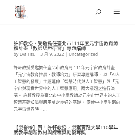
許軒教授，受邀擔任臺北市111年度元宇宙教育總
體計畫「教師認證研習」專題講師
by
Eva Hsu
|
3 月 9, 2022
|
Uncategorized
許軒教授受邀擔任臺北市教育局 111年元宇宙教育計畫
「元宇宙教育推展，教師培⼒」研習專題講師， 以「AI⼈
⼯智慧的發展」主題延伸「智慧時代與人工智慧」與「元
宇宙與現實世界中的人工智慧應用」兩大議題之進行演
講。 許軒教授為臺北市中小學教師於元宇宙世界中的人工
智慧基礎知識與應用奠定良好的基礎， 促使中小學生邁向
元宇宙世界時，...
【榮譽榜】賀！許軒教授，榮獲實踐大學110學年
度教學創新教材與課程獎勵優等奬