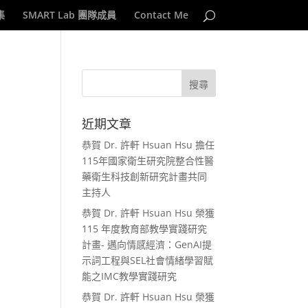
集
SMART Lab 團隊成員
Contact Me
頻
近期文章
恭賀 Dr. 許軒 Hsuan Hsu 擔任
115年國家衛生研究院整合性醫
藥衛生科技創新研究計畫共同
主持人
恭賀 Dr. 許軒 Hsuan Hsu 榮獲
115 年度教育部教學實踐研究
計畫- 邁向情感經濟：GenAI提
示詞工程與SEL社會情緒學習賦
能之IMC教學實踐研究
恭賀 Dr. 許軒 Hsuan Hsu 榮獲