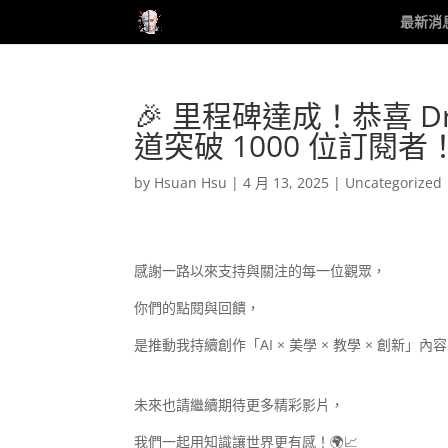
最新消
🎉 里程碑達成！恭喜 Dr. 
道突破 1000 位訂閱者
by
Hsuan Hsu
|
4 月 13, 2025
|
Uncategorized
感謝一路以來支持與關注的每一位觀眾，
你們的點閱與回饋，
是推動我持續創作「AI × 美學 × 教學 × 創新」內
未來也請繼續期待更多精彩影片，
我們一起用知識讓世界更有感！🌍📈