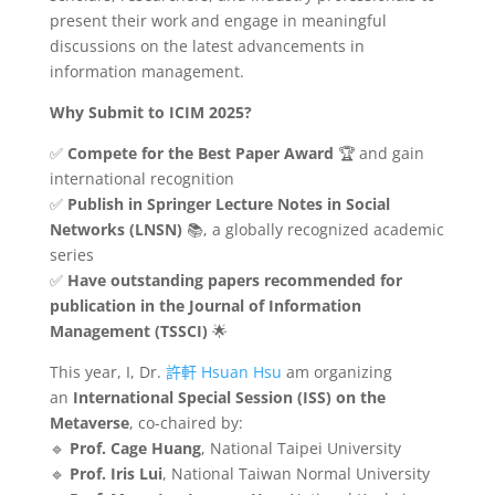
present their work and engage in meaningful
discussions on the latest advancements in
information management.
Why Submit to ICIM 2025?
✅
Compete for the Best Paper Award
🏆 and gain
international recognition
✅
Publish in Springer Lecture Notes in Social
Networks (LNSN)
📚, a globally recognized academic
series
✅
Have outstanding papers recommended for
publication in the Journal of Information
Management (TSSCI)
🌟
This year, I, Dr.
許軒 Hsuan Hsu
am organizing
an
International Special Session (ISS) on the
Metaverse
, co-chaired by:
🔹
Prof. Cage Huang
, National Taipei University
🔹
Prof. Iris Lui
, National Taiwan Normal University