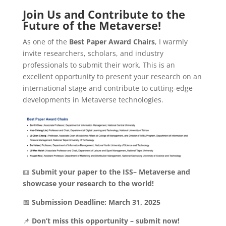
Join Us and Contribute to the
Future of the Metaverse!
As one of the
Best Paper Award Chairs
, I warmly
invite researchers, scholars, and industry
professionals to submit their work. This is an
excellent opportunity to present your research on an
international stage and contribute to cutting-edge
developments in Metaverse technologies.
📖
Submit your paper to the ISS
–
Metaverse and
showcase your research to the world!
📅
Submission Deadline: March 31, 2025
📌
Don’t miss this opportunity – submit now!