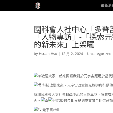
最新消
國科會人社中心「多聲部島語
「人物專訪」-「探索
的新未來」上架囉
by
Hsuan Hsu
|
12 月 2, 2024
|
Uncategorized
歡迎大家一起來閱讀我對於元宇宙應用於當代
科技改變未來，元宇宙改寫觀光旅遊與行銷傳
感謝國科會人文社會科學中心的人物專訪，讓我有
面。
從3D數位化景點到虛實融合的智慧
元宇宙≠VR！