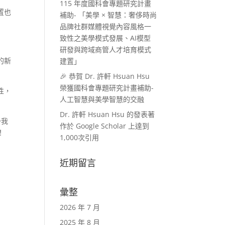
115 年度國科會專題研究計畫
置也
補助- 「美學 × 智慧：奢侈時尚
品牌社群媒體視覺內容風格一
致性之美學模式發展、AI模型
研發與跨域商管人才培育模式
的新
建置」
🎉 恭賀 Dr. 許軒 Hsuan Hsu
榮獲國科會專題研究計畫補助-
性，
人工智慧與美學智慧的交融
Dr. 許軒 Hsuan Hsu 的發表著
予我
作於 Google Scholar 上達到
！
1,000次引用
近期留言
彙整
2026 年 7 月
2025 年 8 月