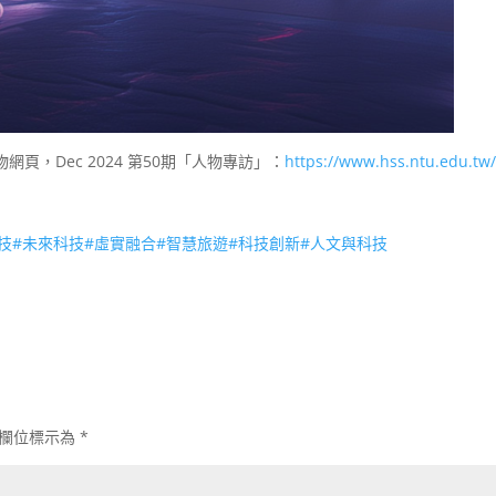
，Dec 2024 第50期「人物專訪」：
https://www.hss.ntu.edu.tw
技
#未來科技
#虛實融合
#智慧旅遊
#科技創新
#人文與科技
欄位標示為
*