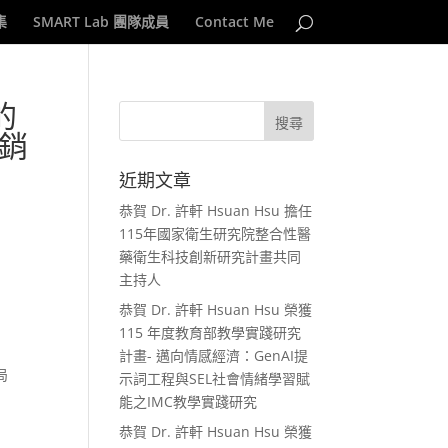
集
SMART Lab 團隊成員
Contact Me
的
銷
近期文章
恭賀 Dr. 許軒 Hsuan Hsu 擔任
115年國家衛生研究院整合性醫
藥衛生科技創新研究計畫共同
主持人
恭賀 Dr. 許軒 Hsuan Hsu 榮獲
115 年度教育部教學實踐研究
計畫- 邁向情感經濟：GenAI提
局
示詞工程與SEL社會情緒學習賦
能之IMC教學實踐研究
恭賀 Dr. 許軒 Hsuan Hsu 榮獲