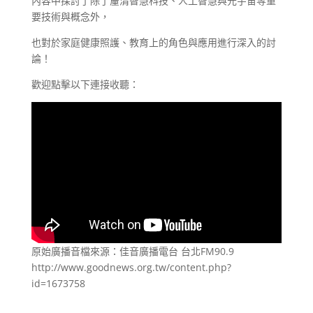
內容中探討了除了釐清智慧科技、人工智慧與元宇宙等重
要技術與概念外，
也對於家庭健康照護、教育上的角色與應用進行深入的討
論！
歡迎點擊以下連接收聽：
原始廣播音檔來源：佳音廣播電台 台北FM90.9
http://www.goodnews.org.tw/content.php?
id=1673758