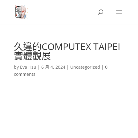
久違的COMPUTEX TAIPEI
實體觀展
by
Eva Hsu
|
6 月 4, 2024
|
Uncategorized
|
0
comments