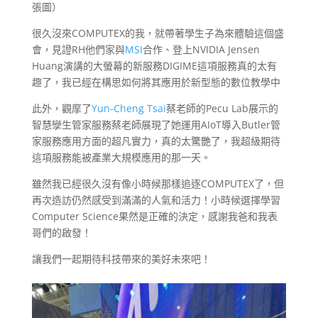
張圖）
很久沒來COMPUTEX的我，就帶著學生子為來體驗這個盛
會，見證RH他們家與
MSI
合作、登上NVIDIA Jensen
Huang演講的大螢幕的新服務DIGIME這項服務真的太有
趣了，我已經在構思如何將其應用於新型態的數位教學中
此外，觀摩了
Yun-Cheng Tsai
蔡老師的Pecu Lab展示的
智慧孿生管家服務蔡老師展現了她運用AIoT導入Butler管
家服務應用方面的超凡實力，真的太驚艷了，我超級期待
這項服務能被產業大規模應用的那一天。
雖然我已經很久沒有像小時候那樣追逐COMPUTEX了，但
再次造訪仍然感受到滿滿的人氣和活力！小時候選擇學習
Computer Science果然是正確的決定，感謝我爸和我表
哥們的啟發！
讓我們一起期待科技帶來的美好未來吧！