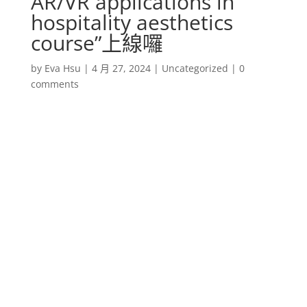
AR/VR applications in
hospitality aesthetics
course”上線囉
by
Eva Hsu
|
4 月 27, 2024
|
Uncategorized
|
0
comments