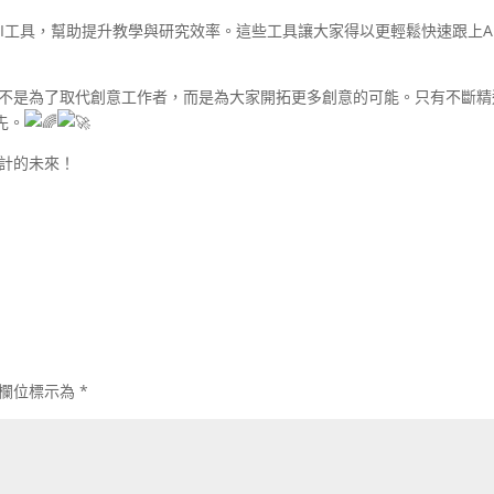
的AI工具，幫助提升教學與研究效率。這些工具讓大家得以更輕鬆快速跟上A
結合不是為了取代創意工作者，而是為大家開拓更多創意的可能。只有不斷精進
先。
設計的未來！
欄位標示為
*