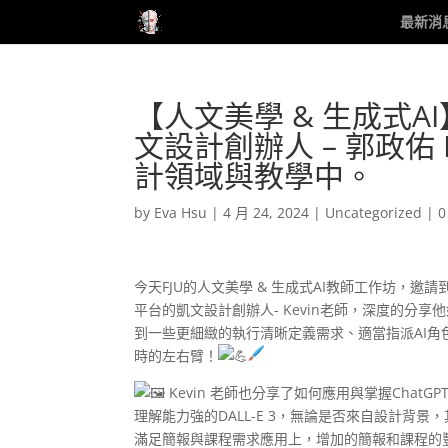
最新消
【人文美學 & 生成式
文設計創辦人 – 郭政佑 
計領域與教學中。
by
Eva Hsu
|
4 月 24, 2024
|
Uncategorized
|
0
今天FJU的人文美學 & 生成式AI教師工作坊，邀請到SA
平台的凱文設計創辦人- Kevin老師，深度的分享
到一些更細緻的執行清晰定義需求、適當指派AI角色
時的左右臂！
Kevin 老師也分享了如何應用與掌握Chat
理解能力強的DALL-E 3，無論是否來自設計
滿足簡報與課程需求應用上，增加的簡報和課程的