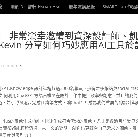
息
關於 Dr. 許軒 Hsuan Hsu
歷年演講紀錄
SMART Lab 作品
AI】 非常榮幸邀請到資深設計師、
Kevin 分享如何巧妙應用AI工具於
 comments
T.Knowledge 設計課程超過3000名學員、擁有眾多網站與social med
他如何利用ChatGPT等語言模型在設計工作中提升效率與創意，並且讓我
，並引導AI逐步完成任務等方式，讓ChatGPT成為我們重要的的設計與
GPT Plus的圖像生成功能，快速生成符合需求的圖像。尤其是透過目前業界
背景，其實都都能輕鬆透過一來一文的對話，創造出更符合自己需求的圖像。最
豐富度與吸引力！