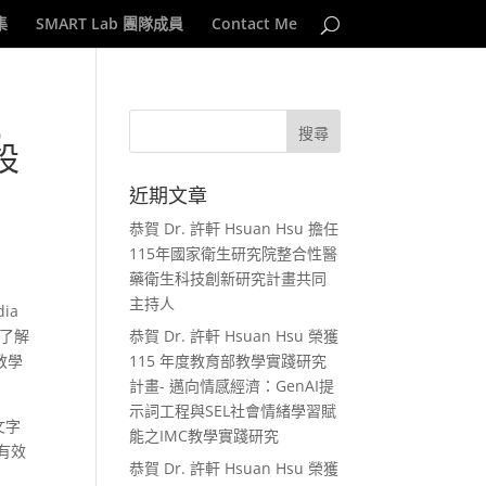
集
SMART Lab 團隊成員
Contact Me
凱
設
近期文章
恭賀 Dr. 許軒 Hsuan Hsu 擔任
115年國家衛生研究院整合性醫
藥衛生科技創新研究計畫共同
主持人
ia
們了解
恭賀 Dr. 許軒 Hsuan Hsu 榮獲
教學
115 年度教育部教學實踐研究
計畫- 邁向情感經濟：GenAI提
示詞工程與SEL社會情緒學習賦
文字
能之IMC教學實踐研究
有效
恭賀 Dr. 許軒 Hsuan Hsu 榮獲