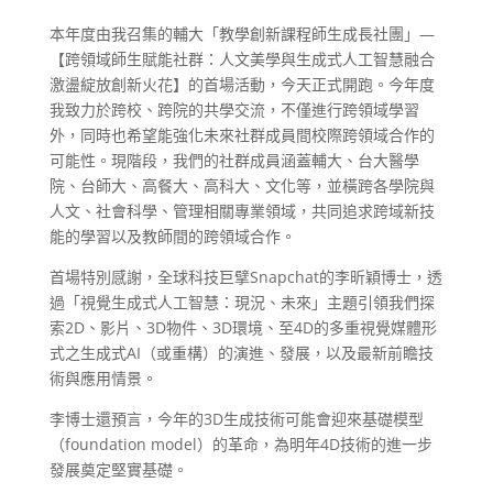
本年度由我召集的輔大「教學創新課程師生成長社團」—
【跨領域師生賦能社群：人文美學與生成式人工智慧融合
激盪綻放創新火花】的首場活動，今天正式開跑。今年度
我致力於跨校、跨院的共學交流，不僅進行跨領域學習
外，同時也希望能強化未來社群成員間校際跨領域合作的
可能性。現階段，我們的社群成員涵蓋輔大、台大醫學
院、台師大、高餐大、高科大、文化等，並橫跨各學院與
人文、社會科學、管理相關專業領域，共同追求跨域新技
能的學習以及教師間的跨領域合作。
首場特別感謝，全球科技巨擘Snapchat的李昕穎博士，透
過「視覺生成式人工智慧：現況、未來」主題引領我們探
索2D、影片、3D物件、3D環境、至4D的多重視覺媒體形
式之生成式AI（或重構）的演進、發展，以及最新前瞻技
術與應用情景。
李博士還預言，今年的3D生成技術可能會迎來基礎模型
（foundation model）的革命，為明年4D技術的進一步
發展奠定堅實基礎。