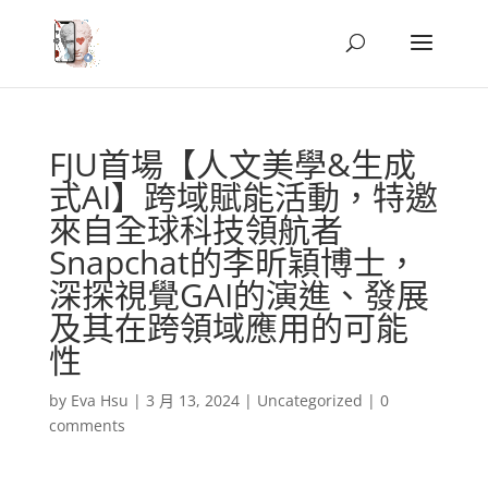
FJU首場【人文美學&生成
式AI】跨域賦能活動，特邀
來自全球科技領航者
Snapchat的李昕穎博士，
深探視覺GAI的演進、發展
及其在跨領域應用的可能
性
by
Eva Hsu
|
3 月 13, 2024
|
Uncategorized
|
0
comments