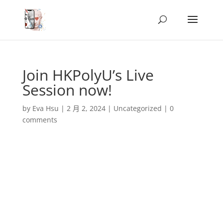
Join HKPolyU’s Live
Session now!
by
Eva Hsu
|
2 月 2, 2024
|
Uncategorized
|
0
comments