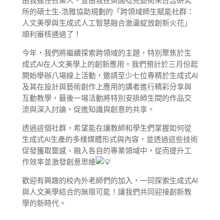
由我擔任召集人、並由我在英國唸完藝術來台念研究
所的碩士生-浩雅協助規劃的「跨領域師生賦能社群：
人文美學與生成式人工智慧融合激盪綻放創新火花」
順利審核通過了！
今年，我們將繼續探索跨領域的主題，特別聚焦於生
成式AI在人文美學上的創新應用。我們預計於三月份起
開始舉辦八場線上活動，邀請至少七位專精於生成式AI
及其在設計與藝術創作上應用的講者進行精彩分享與
互動教學，最後一場活動將特別安排師生間的作品交
流與深入討論，促進知識與創意的共享。
透過這個社群，希望能在讓教師和學生們掌握如何從
生成式AI生產的多樣媒體形式與內容，並透過這些技術
促發獲取靈感、融入各自的專業領域中，從而提升工
作效率並激發創意思維
歡迎有興趣的校內外老師們的加入，一同探索生成式AI
與人文美學結合的無限可能！讓我們共同迎接創新教
學的新時代。