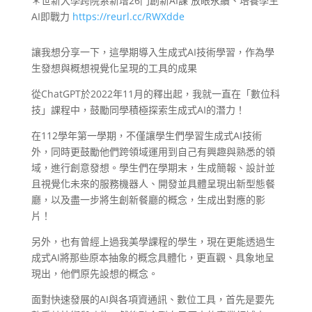
＊世新大學跨院系新增26門創新AI課 放眼永續、培養學生
AI即戰力
https://reurl.cc/RWXdde
讓我想分享一下，這學期導入生成式AI技術學習，作為學
生發想與概想視覺化呈現的工具的成果
從ChatGPT於2022年11月的釋出起，我就一直在「數位科
技」課程中，鼓勵同學積極探索生成式AI的潛力！
在112學年第一學期，不僅讓學生們學習生成式AI技術
外，同時更鼓勵他們跨領域運用到自己有興趣與熟悉的領
域，進行創意發想。學生們在學期末，生成簡報、設計並
且視覺化未來的服務機器人、開發並具體呈現出新型態餐
廳，以及盡一步將生創新餐廳的概念，生成出對應的影
片！
另外，也有曾經上過我美學課程的學生，現在更能透過生
成式AI將那些原本抽象的概念具體化，更直觀、具象地呈
現出，他們原先設想的概念。
面對快速發展的AI與各項資通訊、數位工具，首先是要先