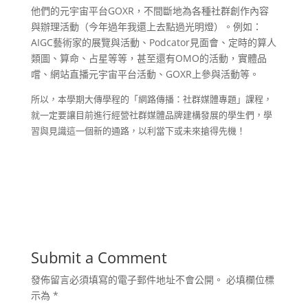
他們的元宇宙平台GOXR，不間斷地為各種社群創作內容
與辦理活動（今年過年我還上去點過光明燈）。例如：
AIGC藝術家的展覽與活動、Podcator見面會、定時的算人
類圖、算命、占星等等，甚至還有OMO的活動，實體品
嚐、網站直播元宇宙平台活動、GOXR上參與活動等。
所以，本學期大傳學程的「網路傳播：社群媒體專題」課程，
就一定要讓目前進行經營社群媒體品牌建構發展的學生們，學
習與見識這一個新的通路，以利當下或未來搶得先機！
Submit a Comment
發佈留言必須填寫的電子郵件地址不會公開。
必填欄位標
示為
*