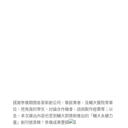
感謝參展期間各家新創公司、餐飲業者、及輔大醫院等單
位，挖角我的學生、討論合作機會、諮詢製作經費等；以
及，本次展出內容也受到輔大即將新推出的「輔大永續力
量」創刊號青睞！參展成果豐碩