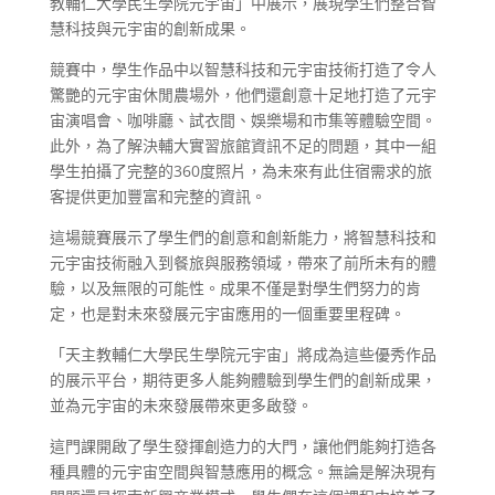
教輔仁大學民生學院元宇宙」中展示，展現學生們整合智
慧科技與元宇宙的創新成果。
競賽中，學生作品中以智慧科技和元宇宙技術打造了令人
驚艷的元宇宙休閒農場外，他們還創意十足地打造了元宇
宙演唱會、咖啡廳、試衣間、娛樂場和市集等體驗空間。
此外，為了解決輔大實習旅館資訊不足的問題，其中一組
學生拍攝了完整的360度照片，為未來有此住宿需求的旅
客提供更加豐富和完整的資訊。
這場競賽展示了學生們的創意和創新能力，將智慧科技和
元宇宙技術融入到餐旅與服務領域，帶來了前所未有的體
驗，以及無限的可能性。成果不僅是對學生們努力的肯
定，也是對未來發展元宇宙應用的一個重要里程碑。
「天主教輔仁大學民生學院元宇宙」將成為這些優秀作品
的展示平台，期待更多人能夠體驗到學生們的創新成果，
並為元宇宙的未來發展帶來更多啟發。
這門課開啟了學生發揮創造力的大門，讓他們能夠打造各
種具體的元宇宙空間與智慧應用的概念。無論是解決現有