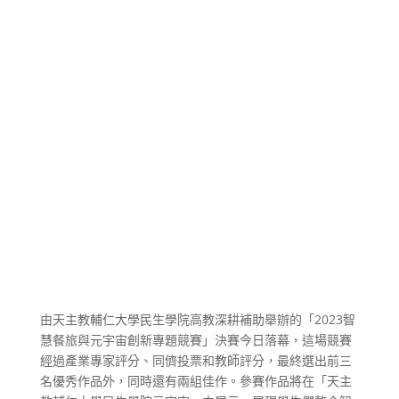
由天主教輔仁大學民生學院高教深耕補助舉辦的「2023智
慧餐旅與元宇宙創新專題競賽」決賽今日落幕，這場競賽
經過產業專家評分、同儕投票和教師評分，最終選出前三
名優秀作品外，同時還有兩組佳作。參賽作品將在「天主