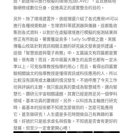
造，創建得以進行模擬的環境(包括CAVE），並且連結物
聯網修成數位分身，促進真正的虛實整合的目的。
另外，除了環境建置外，張經理還介紹了各式應用VR可以
進行各種視覺軌跡、生理資料等感測器與儀器，這都能收
集到各式資料，以對於在虛擬環境進行模擬的施測結果與
修正有所助益，著實獲益良多！Sally Su學姐之邀，來銘
傳龜山校區針對資訊相關主題的研究論文發表提供建議。
這個「智慧旅遊與電子商務」中，五篇論文有四篇都是實
驗，很有趣！而且，其中兩篇大專生的品質也都有一定水
準以上，可見指導教授指導的用心！而且，看得出四篇實
驗相關論文的指導教授是懂得資訊或科技應用的人，所以
比較沒有誤用或太離譜的情況發生。不過呼應了今天工作
坊與評論的主題，我只能說真的要成為智慧城市、邁向智
慧化、鑽研元宇宙相關議題，其實已經是跨足另一個學科
領域，基本功真的要做好。另外，以科技為主軸進行研究
時，最基本的技術都不知道怎麼做到的，怎麼可能應用
它，甚至做研究！人生還是多花時間做自己有興趣的事
情，好過於只是追求虛名與假象。不知道是否會有更好的
發展，但至少一定會更開心唷！