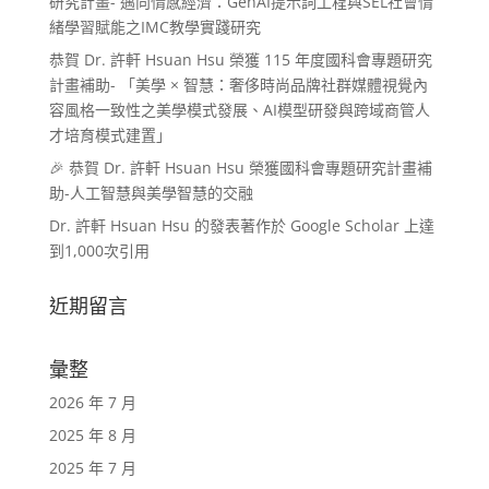
研究計畫- 邁向情感經濟：GenAI提示詞工程與SEL社會情
緒學習賦能之IMC教學實踐研究
恭賀 Dr. 許軒 Hsuan Hsu 榮獲 115 年度國科會專題研究
計畫補助- 「美學 × 智慧：奢侈時尚品牌社群媒體視覺內
容風格一致性之美學模式發展、AI模型研發與跨域商管人
才培育模式建置」
🎉 恭賀 Dr. 許軒 Hsuan Hsu 榮獲國科會專題研究計畫補
助-人工智慧與美學智慧的交融
Dr. 許軒 Hsuan Hsu 的發表著作於 Google Scholar 上達
到1,000次引用
近期留言
彙整
2026 年 7 月
2025 年 8 月
2025 年 7 月