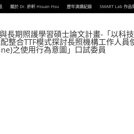
息
關於 Dr. 許軒 Hsuan Hsu
歷年演講紀錄
SMART Lab 作品
與長期照護學習碩士論文計畫-「以科
適配整合TTF模式探討長照機構工作人員
icine)之使用行為意圖」口試委員