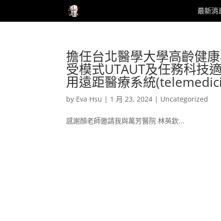
最新消
擔任台北醫學大學高齡健康
受模式UTAUT及任務科技
用遠距醫療系統(telemed
by
Eva Hsu
|
1 月 23, 2024
|
Uncategorized
感謝顏老師邀請我與萬芳醫院 林英欽...