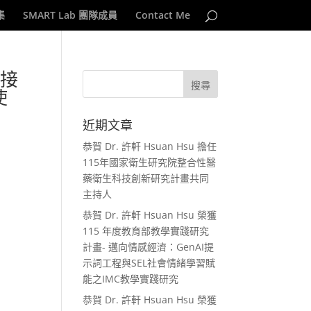
集
SMART Lab 團隊成員
Contact Me
技接
使
近期文章
恭賀 Dr. 許軒 Hsuan Hsu 擔任
115年國家衛生研究院整合性醫
藥衛生科技創新研究計畫共同
主持人
恭賀 Dr. 許軒 Hsuan Hsu 榮獲
115 年度教育部教學實踐研究
計畫- 邁向情感經濟：GenAI提
示詞工程與SEL社會情緒學習賦
能之IMC教學實踐研究
恭賀 Dr. 許軒 Hsuan Hsu 榮獲