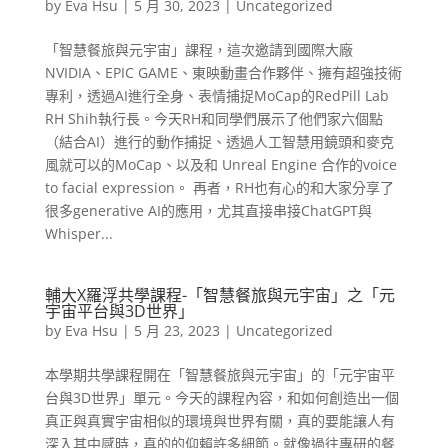
by
Eva Hsu
|
5 月 30, 2023
|
Uncategorized
「智慧餐旅與元宇宙」課程，這次邀請到國際大廠
NVIDIA、EPIC GAME、東映動畫合作夥伴、擁有超強技術
專利，透過AI進行全身、表情捕捉MoCap的RedPill Lab
RH Shih執行長。今天RH和同學們展示了他們家六個點
（結合AI）進行的動作捕捉、透過人工智慧用鏡頭和麥克
風就可以的MoCap、以及和 Unreal Engine 合作的voice
to facial expression。 再者，RH也有心的和大家分享了
很多generative AI的應用，尤其直接串接ChatGPT與
Whisper...
輔大X羅浮共學課程-「智慧餐旅與元宇宙」之「元
宇宙平台與3D世界」
by
Eva Hsu
|
5 月 23, 2023
|
Uncategorized
本學期共學課程開在「智慧餐旅與元宇宙」的「元宇宙平
台與3D世界」單元。今天的課程內容，和如何創造出一個
真正與真實宇宙相似的環境與世界有關，真的要能讓人有
深入其中感時，真的的仰賴許多細節。就像過往專研的餐