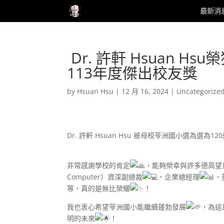
最新消
Dr. 許軒 Hsuan 
113年度傑出校友獎
by
Hsuan Hsu
|
12 月 16, 2024
|
Uncategorize
Dr. 許軒 Hsuan Hsu 被母校苓洲國小選為選
非常感謝學校的肯定
，能夠榮幸與許多德高望
Computer）資深副總裁
、企業總經理
、
等，真的是無比榮耀
！
我也衷心希望苓洲國小能繼續蓬勃發展
，為這
明的未來
！