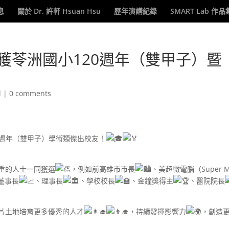
息
關於 Dr. 許軒 Hsuan Hsu
歷年演講紀錄
SMART Lab 作品
Hsu榮獲苓洲國小120週年（雙甲子）暨
d
|
0 comments
為120週年（雙甲子）學術類傑出校友！
重的人士一同獲選
，例如前高雄市市長
、美超微電腦（Super Mi
董事長
、理事長
、學校校長
、金鐘獎得主
、醫院院長
片土地培育更多優秀的人才
，持續發揮影響力
，創造