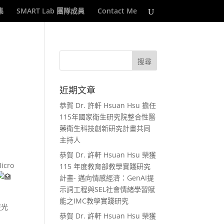
集
SMART Lab 團隊成員
Contact Me
近期文章
恭賀 Dr. 許軒 Hsuan Hsu 擔任
115年國家衛生研究院整合性醫
藥衛生科技創新研究計畫共同
主持人
恭賀 Dr. 許軒 Hsuan Hsu 榮獲
cro
115 年度教育部教學實踐研究
計畫- 邁向情感經濟：GenAI提
示詞工程與SEL社會情緒學習賦
能之IMC教學實踐研究
更光
恭賀 Dr. 許軒 Hsuan Hsu 榮獲