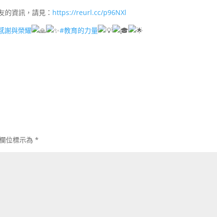
校友的資訊，請見：
https://reurl.cc/p96NXl
感謝與榮耀
#教育的力量
欄位標示為
*