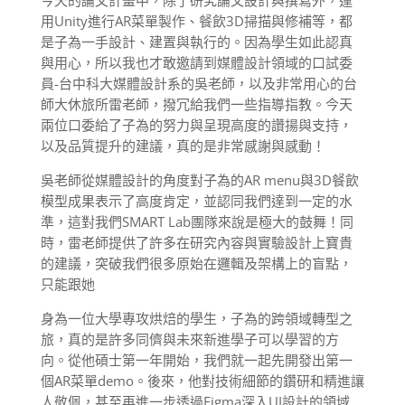
今天的論文計畫中，除了研究論文設計與撰寫外，運
用Unity進行AR菜單製作、餐飲3D掃描與修補等，都
是子為一手設計、建置與執行的。因為學生如此認真
與用心，所以我也才敢邀請到媒體設計領域的口試委
員-台中科大媒體設計系的吳老師，以及非常用心的台
師大休旅所雷老師，撥冗給我們一些指導指教。今天
兩位口委給了子為的努力與呈現高度的讚揚與支持，
以及品質提升的建議，真的是非常感謝與感動！
吳老師從媒體設計的角度對子為的AR menu與3D餐飲
模型成果表示了高度肯定，並認同我們達到一定的水
準，這對我們SMART Lab團隊來說是極大的鼓舞！同
時，雷老師提供了許多在研究內容與實驗設計上寶貴
的建議，突破我們很多原始在邏輯及架構上的盲點，
只能跟她
身為一位大學專攻烘焙的學生，子為的跨領域轉型之
旅，真的是許多同儕與未來新進學子可以學習的方
向。從他碩士第一年開始，我們就一起先開發出第一
個AR菜單demo。後來，他對技術細節的鑽研和精進讓
人敬佩，甚至再進一步透過Figma深入UI設計的領域