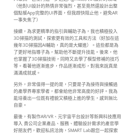
（他對UI設計的熱情非常強烈，甚至竟然還設計出整
個點餐App完整的UI界面，但我趕快阻止他，避免AR
一事失焦了）
接續，為求更精準的指引與輔助子為，我也積極投入
3D掃描的測試，探索更有效的工具和方法（好加在這
幾年3D掃描因AI輔助，真的是大耀進）。這些都是為
了更好地指導子為，幫助他不斷提升技能。後來，他
也掌握了3D掃描技術，同時又去學了模型修補的技巧
等。看著他逐漸進步，作品逐漸成形，對我來說真是
滿滿成就感。
另外，非常值得一提的是，只要是子為接待與接觸過
的產學界專家學者，都會給他非常高度的好評。我為
能培養出一位既有禮貌又積極上進的學生，感到無比
自豪。
最後，有製作AR/VR、元宇宙平台設計等新興科技應用
導入 貴公司企業產品、服務、體驗設計需求的產官學
好朋友們，歡迎私訊洽詢，SMART Lab跟您一起探索