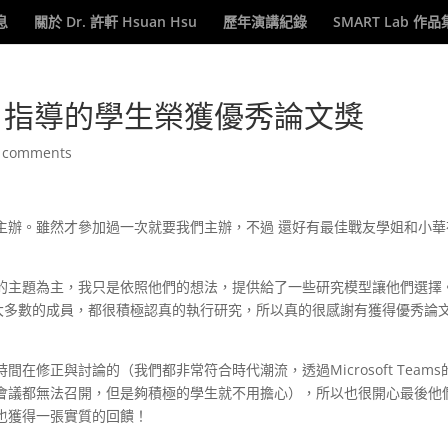
息
關於 Dr. 許軒 Hsuan Hsu
歷年演講紀錄
SMART Lab 作品
 指導的學生榮獲優秀論文獎
 comments
主辦。雖然才參加過一次就要我們主辦，不過 還好有最佳戰友學姐和小華
的主題為主，我只是依照他們的想法，提供給了一些研究模型讓他們選擇
為大多數的成員，都很積極認真的執行研究，所以真的很感謝有獲得優秀論
修正與討論的（我們都非常符合時代潮流，透過Microsoft Teams
會議都無法召開，但是夠積極的學生就不用擔心），所以也很開心最後他
也獲得一張實質的回饋！