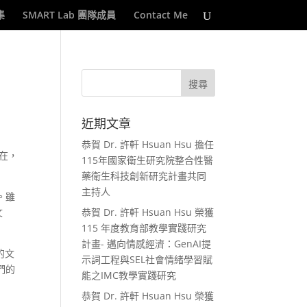
集
SMART Lab 團隊成員
Contact Me
近期文章
恭賀 Dr. 許軒 Hsuan Hsu 擔任
在，
115年國家衛生研究院整合性醫
藥衛生科技創新研究計畫共同
主持人
。雖
文
恭賀 Dr. 許軒 Hsuan Hsu 榮獲
115 年度教育部教學實踐研究
計畫- 邁向情感經濟：GenAI提
的文
示詞工程與SEL社會情緒學習賦
們的
能之IMC教學實踐研究
恭賀 Dr. 許軒 Hsuan Hsu 榮獲