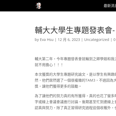
最新消
輔大大學生專題發表會-
by
Eva Hsu
|
12 月 6, 2023
|
Uncategorized
|
0
輔大第二年，今年專題發表會就輪到之卿學姐和我
就不用擔心！！！
本次獲獎的大學生專題研究論文，是以學生有興趣
然，他們居然選了一個很複雜的TAM3，不過因
獎，讓他們獲得更多的鼓勵。
為了讓他們的努力真的有所獲得，真的也花了蠻多時間在
字或線上會議會議進行討論。後期甚至忙到連線上
認真與努力，除了真正習得研究過程這個收穫外，