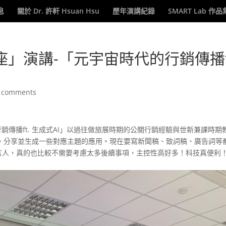
息
關於 Dr. 許軒 Hsuan Hsu
歷年演講紀錄
SMART Lab 作品
」演講-「元宇宙時代的行銷傳播f
 comments
銷傳播ft. 生成式AI」以過往做旅展時期的公關行銷經驗與世新兼課時期
I，分享並生成一些對應主題的應用。現在要寫新聞稿、致詞稿、廣告詞等
皆宜的代言人，真的也比較不需要考慮太多後續事項，主控性高好多！科技真便利