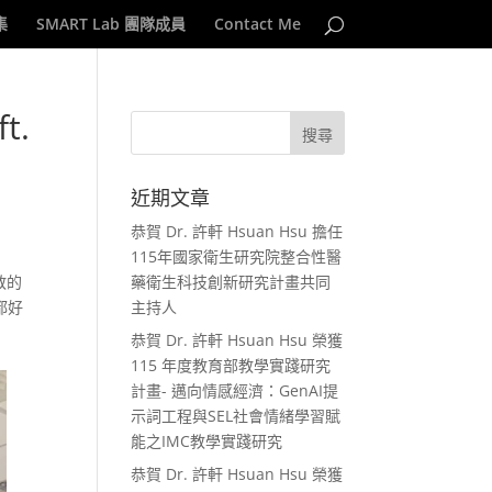
集
SMART Lab 團隊成員
Contact Me
t.
近期文章
恭賀 Dr. 許軒 Hsuan Hsu 擔任
115年國家衛生研究院整合性醫
教的
藥衛生科技創新研究計畫共同
都好
主持人
！
恭賀 Dr. 許軒 Hsuan Hsu 榮獲
115 年度教育部教學實踐研究
計畫- 邁向情感經濟：GenAI提
示詞工程與SEL社會情緒學習賦
能之IMC教學實踐研究
恭賀 Dr. 許軒 Hsuan Hsu 榮獲