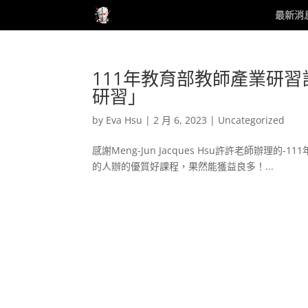
最新消
111年教育部教師產業研
研習」
by
Eva Hsu
|
2 月 6, 2023
|
Uncategorized
感謝Meng-Jun Jacques Hsu許許老師辦
的人辦的優質好課程，果然能獲益良多！...