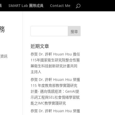
集
SMART Lab 團隊成員
Contact Me
務
近期文章
恭賀 Dr. 許軒 Hsuan Hsu 擔任
懂資訊
115年國家衛生研究院整合性醫
藥衛生科技創新研究計畫共同
主持人
恭賀 Dr. 許軒 Hsuan Hsu 榮獲
115 年度教育部教學實踐研究
計畫- 邁向情感經濟：GenAI提
示詞工程與SEL社會情緒學習賦
能之IMC教學實踐研究
恭賀 Dr. 許軒 Hsuan Hsu 榮獲