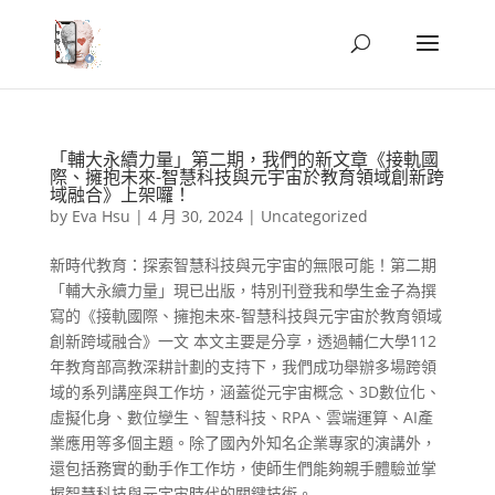
「輔大永續力量」第二期，我們的新文章《接軌國
際、擁抱未來-智慧科技與元宇宙於教育領域創新跨
域融合》上架囉！
by
Eva Hsu
|
4 月 30, 2024
|
Uncategorized
新時代教育：探索智慧科技與元宇宙的無限可能！第二期
「輔大永續力量」現已出版，特別刊登我和學生金子為撰
寫的《接軌國際、擁抱未來-智慧科技與元宇宙於教育領域
創新跨域融合》一文 本文主要是分享，透過輔仁大學112
年教育部高教深耕計劃的支持下，我們成功舉辦多場跨領
域的系列講座與工作坊，涵蓋從元宇宙概念、3D數位化、
虛擬化身、數位孿生、智慧科技、RPA、雲端運算、AI產
業應用等多個主題。除了國內外知名企業專家的演講外，
還包括務實的動手作工作坊，使師生們能夠親手體驗並掌
握智慧科技與元宇宙時代的關鍵技術。...