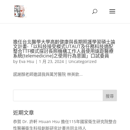
擔任台北醫學大學高齡健康與長期照護學習碩士論
文計畫-「以科技接受模式UTAUT及任務科技適配
整合TTF模式探討長照機構工作人員使用遠距醫療
系統(telemedicine)之使用行為意圖」口試委員
by
Eva Hsu
|
1 月 23, 2024
|
Uncategorized
感謝顏老師邀請我與萬芳醫院 林英欽...
近期文章
恭賀 Dr. 許軒 Hsuan Hsu 擔任115年國家衛生研究院整合
性醫藥衛生科技創新研究計畫共同主持人