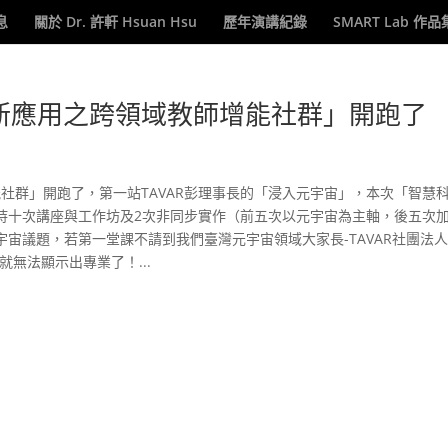
息
關於 Dr. 許軒 Hsuan Hsu
歷年演講紀錄
SMART Lab 作品
創新應用之跨領域教師增能社群」開跑了
能社群」開跑了，第一站TAVAR彭理事長的「浸入元宇宙」，本次「智慧
持十次講座與工作坊及2次非同步實作（前五次以元宇宙為主軸，後五次加
宙議題，若第一堂課不請到我們臺灣元宇宙領域大家長-TAVAR社團法
我就無法顯示出專業了！...