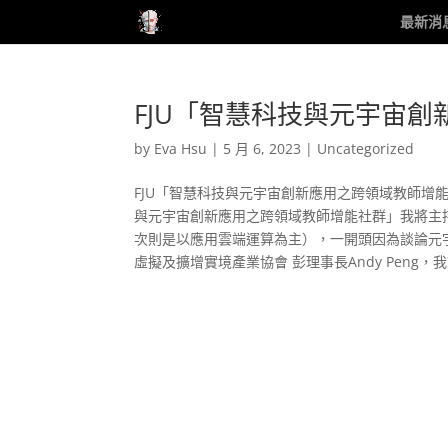
最新消
FJU「智慧科技與元宇宙
by
Eva Hsu
|
5 月 6, 2023
|
Uncategorized
FJU「智慧科技與元宇宙創新應用之跨領域教師增
與元宇宙創新應用之跨領域教師增能社群」我將主
次則是以應用雲端運算為主），一開頭因為談論元宇
虛擬及擴增實境產業協會 彭理事長Andy Peng，