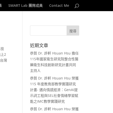
集
SMART Lab 團隊成員
Contact Me
近期文章
科技
恭賀 Dr. 許軒 Hsuan Hsu 擔任
上2
115年國家衛生研究院整合性醫
人台灣
藥衛生科技創新研究計畫共同
主持人
恭賀 Dr. 許軒 Hsuan Hsu 榮獲
115 年度教育部教學實踐研究
計畫- 邁向情感經濟：GenAI提
示詞工程與SEL社會情緒學習賦
能之IMC教學實踐研究
恭賀 Dr. 許軒 Hsuan Hsu 榮獲