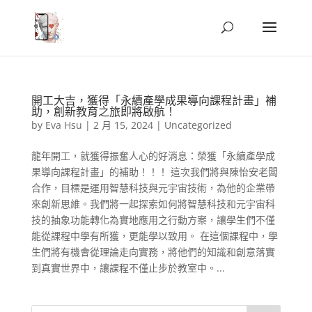
開工大吉，獲得「永續產學成果導向課程計畫」補
助，創新教育之旅即將啟航！
by
Eva Hsu
|
2 月 15, 2024
|
Uncategorized
龍年開工，就獲得振奮人心的好消息：榮獲「永續產學成
果導向課程計畫」的補助！！！ 這次我們將與陳怡安老闆
合作，目標是運用智慧科技與元宇宙技術，為他的企業帶
來創新思維。我們將一起探索如何將智慧科技和元宇宙科
技的抽象功能轉化為實地應用之行動方案，讓學生們不僅
能從課程中學有所獲，更能學以致用。 在這個課程中，學
生們將有機會從理論走向實務，將他們的知識和創意落實
到真實世界中，讓課程不僅止步於教室中。...