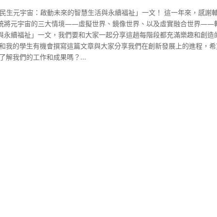
「民生元宇宙：啟動未來的智慧生活與永續福祉」一文！ 這一年來，感謝
統將元宇宙的三大情境——虛擬世界、鏡像世界、以及虛實融合世界——
與永續福祉」一文，我們要和大家一起分享這趟每階段都充滿樂趣和創造
我和我的學生有機會撰寫這篇文章與大家分享我們在創新發展上的進程，希
解我們的工作和成果嗎？...