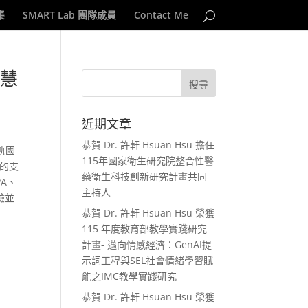
集
SMART Lab 團隊成員
Contact Me
智慧
近期文章
恭賀 Dr. 許軒 Hsuan Hsu 擔任
軌國
115年國家衛生研究院整合性醫
劃的支
藥衛生科技創新研究計畫共同
A、
主持人
驗並
恭賀 Dr. 許軒 Hsuan Hsu 榮獲
115 年度教育部教學實踐研究
計畫- 邁向情感經濟：GenAI提
示詞工程與SEL社會情緒學習賦
能之IMC教學實踐研究
恭賀 Dr. 許軒 Hsuan Hsu 榮獲