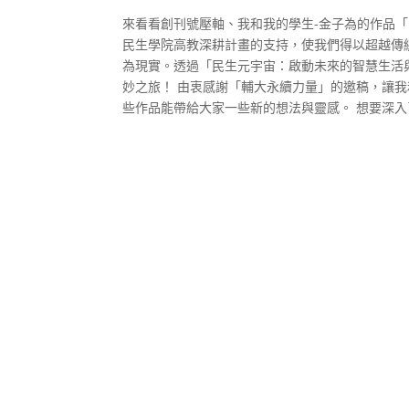
來看看創刊號壓軸、我和我的學生-金子為的作品
民生學院高教深耕計畫的支持，使我們得以超越傳
為現實。透過「民生元宇宙：啟動未來的智慧生活
妙之旅！ 由衷感謝「輔大永續力量」的邀稿，讓
些作品能帶給大家一些新的想法與靈感。 想要深入了