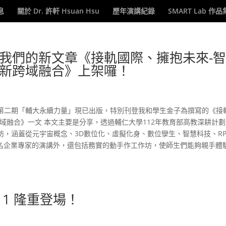
息
關於 Dr. 許軒 Hsuan Hsu
歷年演講紀錄
SMART Lab 作品
我們的新文章《接軌國際、擁抱未來-
新跨域融合》上架囉！
第二期「輔大永續力量」現已出版，特別刊登我和學生金子為撰寫的《接
域融合》一文 本文主要是分享，透過輔仁大學112年教育部高教深耕計
，涵蓋從元宇宙概念、3D數位化、虛擬化身、數位孿生、智慧科技、RP
知名企業專家的演講外，還包括務實的動手作工作坊，使師生們能夠親手體
. 1 隆重登場！