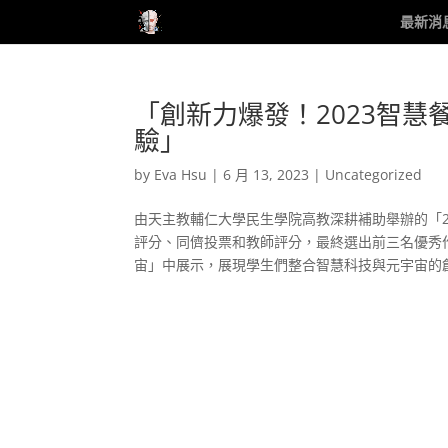
最新消
「創新力爆發！2023智
驗」
by
Eva Hsu
|
6 月 13, 2023
|
Uncategorized
由天主教輔仁大學民生學院高教深耕補助舉辦的「2
評分、同儕投票和教師評分，最終選出前三名優秀
宙」中展示，展現學生們整合智慧科技與元宇宙的創新