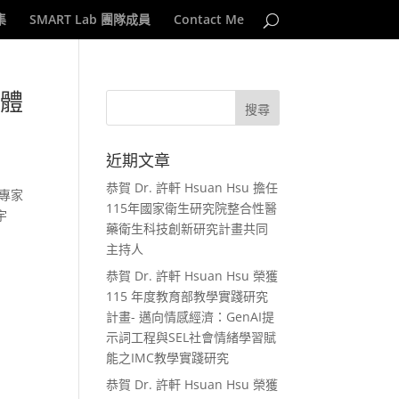
集
SMART Lab 團隊成員
Contact Me
宙體
近期文章
恭賀 Dr. 許軒 Hsuan Hsu 擔任
專家
115年國家衛生研究院整合性醫
宇
藥衛生科技創新研究計畫共同
主持人
恭賀 Dr. 許軒 Hsuan Hsu 榮獲
115 年度教育部教學實踐研究
計畫- 邁向情感經濟：GenAI提
示詞工程與SEL社會情緒學習賦
能之IMC教學實踐研究
恭賀 Dr. 許軒 Hsuan Hsu 榮獲