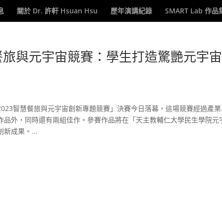
息
關於 Dr. 許軒 Hsuan Hsu
歷年演講紀錄
SMART Lab 作品
慧餐旅與元宇宙競賽：學生打造驚艷元宇
023智慧餐旅與元宇宙創新專題競賽」決賽今日落幕，這場競賽經過產業
作品外，同時還有兩組佳作。參賽作品將在「天主教輔仁大學民生學院元
成果。...