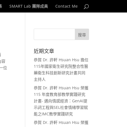
集
SMART Lab 團隊成員
Contact Me
近期文章
捕
恭賀 Dr. 許軒 Hsuan Hsu 擔任
內容
115年國家衛生研究院整合性醫
第一位
藥衛生科技創新研究計畫共同
主持人
恭賀 Dr. 許軒 Hsuan Hsu 榮獲
115 年度教育部教學實踐研究
計畫- 邁向情感經濟：GenAI提
示詞工程與SEL社會情緒學習賦
能之IMC教學實踐研究
恭賀 Dr. 許軒 Hsuan Hsu 榮獲