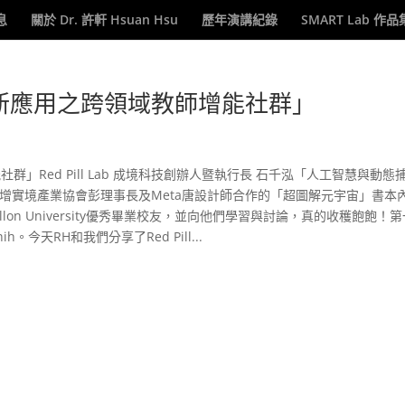
息
關於 Dr. 許軒 Hsuan Hsu
歷年演講紀錄
SMART Lab 作品
創新應用之跨領域教師增能社群」
」Red Pill Lab 成境科技創辦人暨執行長 石千泓「人工智慧與動態
擴增實境產業協會彭理事長及Meta唐設計師合作的「超圖解元宇宙」書本
ellon University優秀畢業校友，並向他們學習與討論，真的收穫飽飽！
ih。今天RH和我們分享了Red Pill...