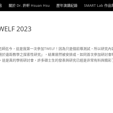
息
關於 Dr. 許軒 Hsuan Hsu
歷年演講紀錄
SMART Lab 作品
LF 2023
今中老師迄今，這是我第一次參加TWELF！因為只是個前導測試，所以研究內
用於遠距教學之探索性研究」，結果居然被安排成，如同首次參加研討會
，這是真的學術研討會，許多碩士生的發表與研究已經是非常有料與精彩