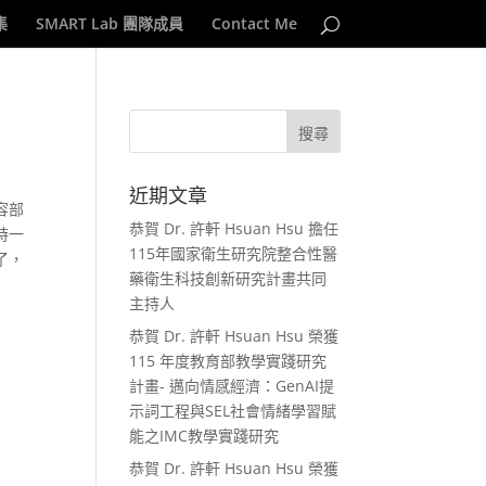
集
SMART Lab 團隊成員
Contact Me
近期文章
容部
恭賀 Dr. 許軒 Hsuan Hsu 擔任
時一
115年國家衛生研究院整合性醫
了，
藥衛生科技創新研究計畫共同
主持人
恭賀 Dr. 許軒 Hsuan Hsu 榮獲
115 年度教育部教學實踐研究
計畫- 邁向情感經濟：GenAI提
示詞工程與SEL社會情緒學習賦
能之IMC教學實踐研究
恭賀 Dr. 許軒 Hsuan Hsu 榮獲