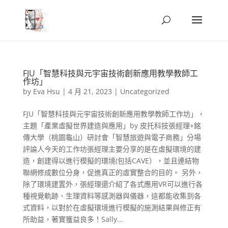
FJU「智慧科技與元宇宙技術創新應用教學教師工
作坊」
by
Eva Hsu
|
4 月 21, 2023
|
Uncategorized
FJU「智慧科技與元宇宙技術創新應用教學教師工作坊」，
主題「產業虛擬世界建造與應用」by 皮托科技張經理+銘
傳大學（桃園龜山）研討會「智慧旅遊與電子商務」分場
評論人今天的工作坊張經理主要分享的是在虛擬環境的建
造，創建得以進行模擬的環境(包括CAVE），並且連結物
聯網修成數位分身，促進真正的虛實整合的目的。 另外，
除了環境建置外，張經理還介紹了各式應用VR可以進行各
種視覺軌跡、生理資料等感測器與儀器，這都能收集到各
式資料，以對於在虛擬環境進行模擬的施測結果與修正有
所助益，著實獲益良多！Sally...