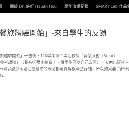
息
關於 Dr. 許軒 Hsuan Hsu
歷年演講紀錄
SMART Lab 作品
餐旅體驗開始」-來自學生的反饋
旅體驗開始」一書後，110學年第二學期教授「智慧服務（Smart
列為「參考讀物」（我有送兩本給系上，讓學生可以自己去看）（五南出版社
✍可以說那本書把最基礎的概念都解釋得很清楚詳細，所以如果要了解什
..