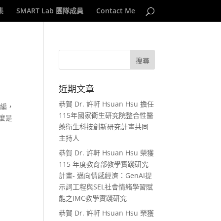
集
SMART Lab 團隊成員
Contact Me
近期文章
恭賀 Dr. 許軒 Hsuan Hsu 擔任
主編，
115年國家衛生研究院整合性醫
麼是
藥衛生科技創新研究計畫共同
主持人
恭賀 Dr. 許軒 Hsuan Hsu 榮獲
115 年度教育部教學實踐研究
計畫- 邁向情感經濟：GenAI提
示詞工程與SEL社會情緒學習賦
能之IMC教學實踐研究
恭賀 Dr. 許軒 Hsuan Hsu 榮獲