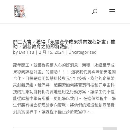
開工大吉，獲得「永續產學成果導向課程計畫」補
助，創新教育之旅即將啟航！
by
Eva Hsu
|
2 月 15, 2024
|
Uncategorized
龍年開工，就獲得振奮人心的好消息：榮獲「永續產學成
果導向課程計畫」的補助！！！ 這次我們將與陳怡安老闆
合作，目標是運用智慧科技與元宇宙技術，為他的企業帶
來創新思維。我們將一起探索如何將智慧科技和元宇宙科
技的抽象功能轉化為實地應用之行動方案，讓學生們不僅
能從課程中學有所獲，更能學以致用。 在這個課程中，學
生們將有機會從理論走向實務，將他們的知識和創意落實
到真實世界中，讓課程不僅止步於教室中。...