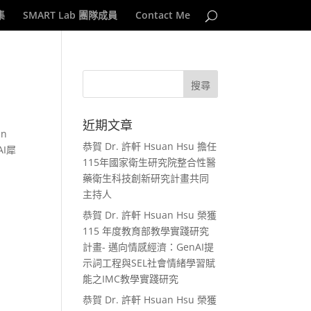
集
SMART Lab 團隊成員
Contact Me
近期文章
n
恭賀 Dr. 許軒 Hsuan Hsu 擔任
.AI犀
115年國家衛生研究院整合性醫
藥衛生科技創新研究計畫共同
主持人
恭賀 Dr. 許軒 Hsuan Hsu 榮獲
115 年度教育部教學實踐研究
計畫- 邁向情感經濟：GenAI提
示詞工程與SEL社會情緒學習賦
能之IMC教學實踐研究
恭賀 Dr. 許軒 Hsuan Hsu 榮獲