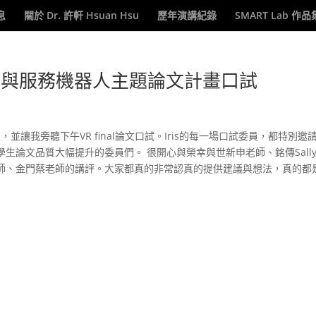
息
關於 Dr. 許軒 Hsuan Hsu
歷年演講紀錄
SMART Lab 作品
位菜單與服務機器人主題論文計畫口試
並讓我旁聽下午VR final論文口試。Iris的每一場口試委員，都特別邀
論文品質大幅提升的委員們。 很開心與榮幸與世新申老師、銘傳Sally 
師、金門蔡老師的講評。大家都真的非常認真的提供建議與想法，真的都