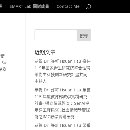
集
SMART Lab 團隊成員
Contact Me
近期文章
請精
恭賀 Dr. 許軒 Hsuan Hsu 擔任
Su
115年國家衛生研究院整合性醫
是為
藥衛生科技創新研究計畫共同
主持人
恭賀 Dr. 許軒 Hsuan Hsu 榮獲
115 年度教育部教學實踐研究
計畫- 邁向情感經濟：GenAI提
示詞工程與SEL社會情緒學習賦
能之IMC教學實踐研究
恭賀 Dr. 許軒 Hsuan Hsu 榮獲