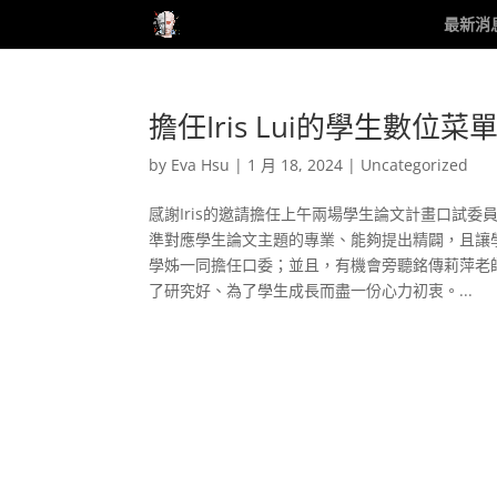
最新消
擔任Iris Lui的學生數
by
Eva Hsu
|
1 月 18, 2024
|
Uncategorized
感謝Iris的邀請擔任上午兩場學生論文計畫口試委員，
準對應學生論文主題的專業、能夠提出精闢，且讓學生
學姊一同擔任口委；並且，有機會旁聽銘傳莉萍老
了研究好、為了學生成長而盡一份心力初衷。...