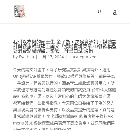
我引以為傲的碩士生-金子為，跨足資通訊、媒體設
計與餐旅領域碩士論文「擴增實境菜單3D餐飲模型
對消費點餐體驗之影響」計畫口試 通過
by
Eva Hsu
|
1 月 17, 2024
|
Uncategorized
今天的論文計畫中，除了研究論文設計與撰寫外，運用
Unity進行AR菜單製作、餐飲3D掃描與修補等，都是子為
一手設計、建置與執行的。因為學生如此認真與用心，所
以我也才敢邀請到媒體設計領域的口試委員-台中科大媒體
設計系的吳老師，以及非常用心的台師大休旅所雷老師，
撥冗給我們一些指導指教。今天兩位口委給了子為的努力
與呈現高度的讚揚與支持，以及品質提升的建議，真的是
非常感謝與感動！ 吳老師從媒體設計的角度對子為的AR
menu與3D餐飲模型成果表示了高度肯定，並認同我們達
到一定的水準，這對我們SMART...