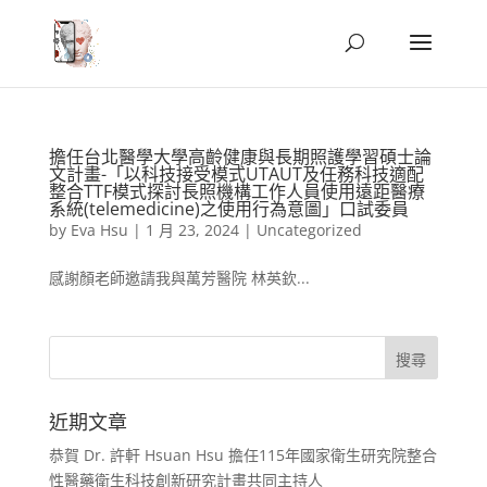
擔任台北醫學大學高齡健康與長期照護學習碩士論
文計畫-「以科技接受模式UTAUT及任務科技適配
整合TTF模式探討長照機構工作人員使用遠距醫療
系統(telemedicine)之使用行為意圖」口試委員
by
Eva Hsu
|
1 月 23, 2024
|
Uncategorized
感謝顏老師邀請我與萬芳醫院 林英欽...
近期文章
恭賀 Dr. 許軒 Hsuan Hsu 擔任115年國家衛生研究院整合
性醫藥衛生科技創新研究計畫共同主持人