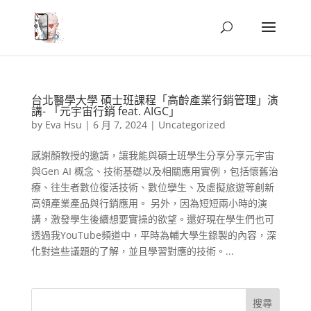
台北醫學大學 碩士班課程「高齡產業行銷管理」演
講- 「元宇宙行銷 feat. AIGC」
by
Eva Hsu
|
6 月 7, 2024
|
Uncategorized
感謝顏教授的邀請，讓我能與碩士班學生分享分享元宇宙
與Gen AI 概念、技術基礎以及相關應用實例，包括懷舊治
療、往生者數位復活技術、數位孿生、及虛擬旅遊等創新
高領產業產品與行銷應用。 另外，因為短短兩小時的演
講，激發學生後續想要實操的欲望。還好現在學生們也可
透過我YouTube頻道中，平時為輔大學生錄製的內容，深
化對這些議題的了解，並且學習對應的技術。...