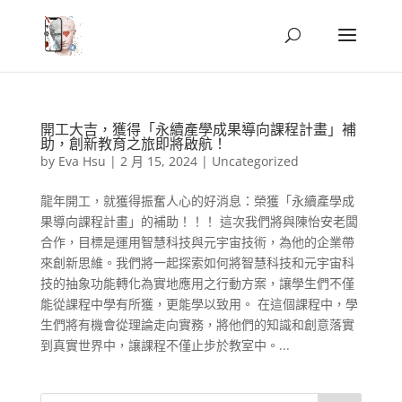
開工大吉，獲得「永續產學成果導向課程計畫」補
助，創新教育之旅即將啟航！
by
Eva Hsu
|
2 月 15, 2024
|
Uncategorized
龍年開工，就獲得振奮人心的好消息：榮獲「永續產學成
果導向課程計畫」的補助！！！ 這次我們將與陳怡安老闆
合作，目標是運用智慧科技與元宇宙技術，為他的企業帶
來創新思維。我們將一起探索如何將智慧科技和元宇宙科
技的抽象功能轉化為實地應用之行動方案，讓學生們不僅
能從課程中學有所獲，更能學以致用。 在這個課程中，學
生們將有機會從理論走向實務，將他們的知識和創意落實
到真實世界中，讓課程不僅止步於教室中。...