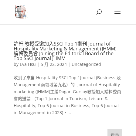
許軒 教授受邀加入SSCI Top 1期刊 Journal of
Hospitality Marketing & Management (JHMM)
編輯委員會 Joining the Editorial Board of the
Top SSCI Journal JHMM
by
Eva Hsu
|
5 月 22, 2024
|
Uncategorized
收到了來自 Hospitality SSCI Top 1Journal (Business 及
Management兩領域第九名）的- Journal of Hospitality
marketing (JHMM)主編Dogan Gursoy教授加入編輯委員
會的邀請 （Top 1 Journal in Tourism, Leisure &
Hospitality, Top 6 Journal in Business, Top 6 Journal
in Management in 2023)，...