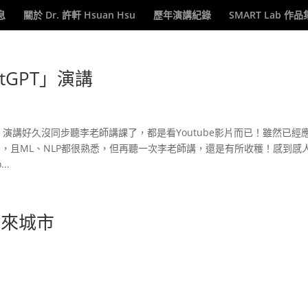
息
關於 Dr. 許軒 Hsuan Hsu
歷年演講紀錄
SMART Lab 作品
tGPT」演講
T」演講好久沒同步聽李老師講課了，都是看Youtube影片而已！雖然已經
情境場合中了，且ML、NLP都很熟悉，但再聽一次李老師講，還是有所收穫！感到感
..
的未來城市