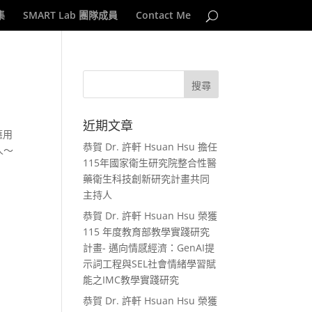
集
SMART Lab 團隊成員
Contact Me
近期文章
應用
恭賀 Dr. 許軒 Hsuan Hsu 擔任
人～
115年國家衛生研究院整合性醫
藥衛生科技創新研究計畫共同
主持人
恭賀 Dr. 許軒 Hsuan Hsu 榮獲
115 年度教育部教學實踐研究
計畫- 邁向情感經濟：GenAI提
示詞工程與SEL社會情緒學習賦
能之IMC教學實踐研究
恭賀 Dr. 許軒 Hsuan Hsu 榮獲