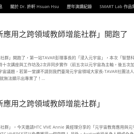
息
關於 Dr. 許軒 Hsuan Hsu
歷年演講紀錄
SMART Lab 作品
創新應用之跨領域教師增能社群」開跑了
能社群」開跑了，第一站TAVAR彭理事長的「浸入元宇宙」，本次「智慧
持十次講座與工作坊及2次非同步實作（前五次以元宇宙為主軸，後五次加
宙議題，若第一堂課不請到我們臺灣元宇宙領域大家長-TAVAR社團法
我就無法顯示出專業了！...
創新應用之跨領域教師增能社群」
群」，今天邀請HTC VIVE Annie 黃經理分享的「元宇宙教育應用與元
 VIVERSE可以免費獲得一個空間！ 另外，Avatar也從半身人變成全