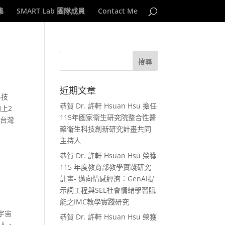
集
SMART Lab 團隊成員
Contact Me
近期文章
科技
恭賀 Dr. 許軒 Hsuan Hsu 擔任
上2
115年國家衛生研究院整合性醫
人台灣
藥衛生科技創新研究計畫共同
主持人
恭賀 Dr. 許軒 Hsuan Hsu 榮獲
115 年度教育部教學實踐研究
計畫- 邁向情感經濟：GenAI提
示詞工程與SEL社會情緒學習賦
能之IMC教學實踐研究
宇宙
恭賀 Dr. 許軒 Hsuan Hsu 榮獲
身人，