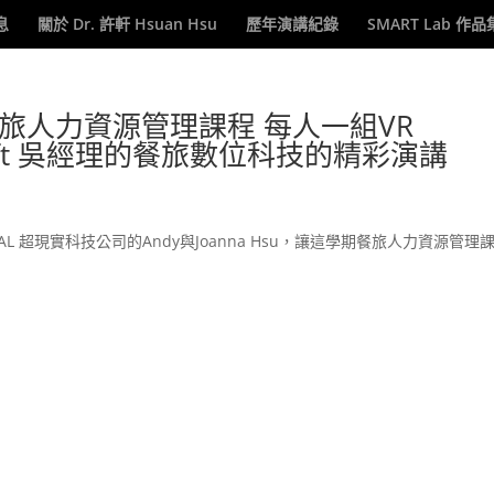
息
關於 Dr. 許軒 Hsuan Hsu
歷年演講紀錄
SMART Lab 作品
餐旅人力資源管理課程 每人一組VR
osoft 吳經理的餐旅數位科技的精彩演講
AL 超現實科技公司的Andy與Joanna Hsu，讓這學期餐旅人力資源管理