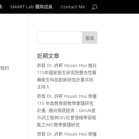
集
SMART Lab 團隊成員
Contact Me
近期文章
恭賀 Dr. 許軒 Hsuan Hsu 擔任
課程的
115年國家衛生研究院整合性醫
藥衛生科技創新研究計畫共同
主持人
恭賀 Dr. 許軒 Hsuan Hsu 榮獲
115 年度教育部教學實踐研究
計畫- 邁向情感經濟：GenAI提
示詞工程與SEL社會情緒學習賦
能之IMC教學實踐研究
恭賀 Dr. 許軒 Hsuan Hsu 榮獲