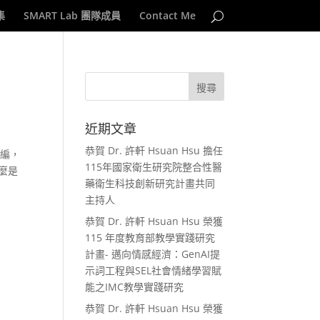
集
SMART Lab 團隊成員
Contact Me
近期文章
恭賀 Dr. 許軒 Hsuan Hsu 擔任
主編，
115年國家衛生研究院整合性醫
麼是
藥衛生科技創新研究計畫共同
主持人
恭賀 Dr. 許軒 Hsuan Hsu 榮獲
115 年度教育部教學實踐研究
計畫- 邁向情感經濟：GenAI提
示詞工程與SEL社會情緒學習賦
能之IMC教學實踐研究
恭賀 Dr. 許軒 Hsuan Hsu 榮獲