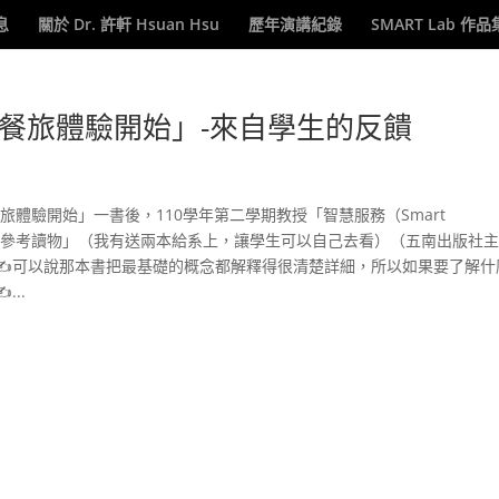
息
關於 Dr. 許軒 Hsuan Hsu
歷年演講紀錄
SMART Lab 作品
餐旅體驗開始」-來自學生的反饋
旅體驗開始」一書後，110學年第二學期教授「智慧服務（Smart
列為「參考讀物」（我有送兩本給系上，讓學生可以自己去看）（五南出版社
✍可以說那本書把最基礎的概念都解釋得很清楚詳細，所以如果要了解什
..