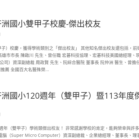
 榮獲苓洲國小雙甲子校慶-傑出校友
d
0年 （雙甲子）校慶，獲得學術類別之「傑出校友」 其他知名傑出校友還包括，前
高雄市市長 陳啟川 先生、曾任職 宏碁科技協理、宏碁科技美國總經理、
腦股份有限公司）資深副總裁 周政賢 先生、阮綜合醫院 董事長 阮仲洲 醫生、曾擔
薦 全國百大名醫殊榮...
u榮獲苓洲國小120週年（雙甲子）暨113年度
d
選為120週年（雙甲子）學術類傑出校友！ 非常感謝學校的肯定，能夠榮幸與許
uper Micro Computer）資深副總裁、企業總經理、董事長、理