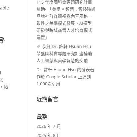
115 年度國科會專題研究計畫
uable
補助- 「美學 × 智慧：奢侈時尚
品牌社群媒體視覺內容風格一
致性之美學模式發展、AI模型
研發與跨域商管人才培育模式
建置」
登
🎉 恭賀 Dr. 許軒 Hsuan Hsu
榮獲國科會專題研究計畫補助-
人工智慧與美學智慧的交融
Dr. 許軒 Hsuan Hsu 的發表著
l
作於 Google Scholar 上達到
論文
1,000次引用
台，拓
近期留言
彙整
2026 年 7 月
2025 年 8 月