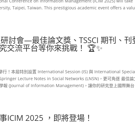
ional Conference on Information Management (ICIM 2025) will take
rsity, Taipei, Taiwan. This prestigious academic event offers a val
訊管理研討會—最佳論文獎、TSSCI 期刊、刊
學術研究交流平台等你來挑戰！ 🏆✨
特別設置 International Session (IS) 與 International Specia
ger Lecture Notes in Social Networks (LNSN)，更可角逐 最佳
ournal of Information Management)，讓你的研究登上國際舞
CIM 2025 ，即將登場！