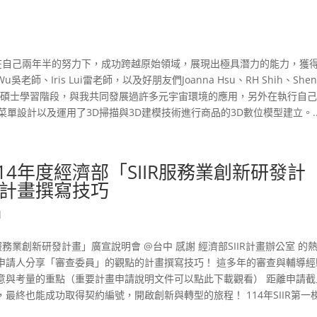
為，在自己兩年半的努力下，成功跨越原始領域，展現出極具潛力的能力，獲
吳老師、Iris Lui雷老師，以及好朋友們Joanna Hsu、RH Shih、Shen
子為在碩士學習階段，與我共同發展過許多元宇宙環境的應用，另外在執行自
菜單設計以及運用了3D掃描與3D建模技術進行商品的3D數位模型建立。..
 受邀114年度經濟部「SIIR服務業創新研發計
計畫撰寫技巧
d
「SIIR服務業創新研發計畫」廣宣說明會 @台中 感謝 經濟部SIIR計畫辦公室 的
申請人分享「審查委員」的觀點的計畫撰寫技巧！ 這多年的審查與輔導經
意與考量的重點（重要計畫申請說明文件可以點此下載觀看） 距離申請截
終也能成功取得契約編號，開啟創新與轉型的旅程！ 114年SIIR第一