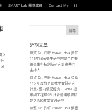
集
SMART Lab 團隊成員
Contact Me
庫
近期文章
恭賀 Dr. 許軒 Hsuan Hsu 擔任
 國立
115年國家衛生研究院整合性醫
據分
藥衛生科技創新研究計畫共同
📊
主持人
恭賀 Dr. 許軒 Hsuan Hsu 榮獲
115 年度教育部教學實踐研究
計畫- 邁向情感經濟：GenAI提
示詞工程與SEL社會情緒學習賦
能之IMC教學實踐研究
恭賀 Dr. 許軒 Hsuan Hsu 榮獲