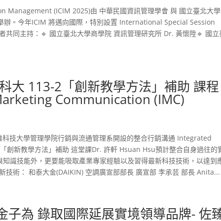
nformation Management (ICIM 2025)由 中華民國資訊管理學會 與 國立臺北大
CIM 將邁向國際，特別設置 International Special Session
S 由以下學者共同主持：🔹 國立臺北大學商學院 資訊管理研究所 Dr. 黃懷陞🔹 國
獲得高科大 113-2「創新教學方法」補助 課
keting Communication (IMC)
國立高雄科技大學管理學院行銷與流通管理系開設的整合行銷溝通 Integrated
程，榮獲獲得「創新教學方法」補助 這堂課Dr. 許軒 Hsuan Hsu預計整合自身過往
論與知識技能外，更要能吸取產業專家經驗以及習得最新科技技術，以達到
和泰大金(DAIKIN) 空調廣宣部部長 廣宣部 李承芸 部長 Anita...
- 金子為 錄取國際延展實境領導品牌- 佐