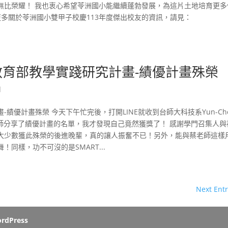
無比榮耀！ 我也衷心希望苓洲國小能繼續蓬勃發展，為這片土地培育更多
多關於苓洲國小雙甲子校慶113年度傑出校友的資訊，請見：
u 榮獲教育部教學實踐研究計畫-績優計畫殊榮
d
究計畫-績優計畫殊榮 今天下午忙完後，打開LINE就收到台師大科技系Yun-Ch
老師分享了績優計畫的名單，我才發現自己竟然獲獎了！ 感謝學門召集人與
大少數獲此殊榮的後進晚輩，真的讓人振奮不已！另外，能與蔡老師這樣
同樣，功不可沒的是SMART...
Next Entr
rdPress